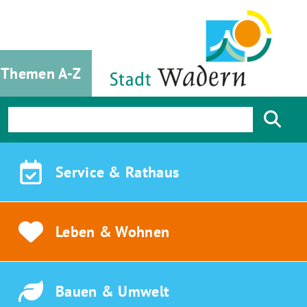
Themen A-Z
Service &
Rathaus
Leben &
Wohnen
Bauen &
Umwelt