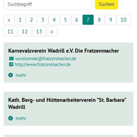
Suche nach:
Suchen
«
Vorherige
1
2
3
4
5
6
7
8
9
10
11
12
13
»
Nächste
Karnevalsverein Wadrill e.V. Die Fratzenmacher
vorsitzende@fratzenmacher.de
http://www.fratzenmacher.de
mehr
Kath. Berg- und Hüttenarbeiterverein "St. Barbara"
Wadrill
mehr