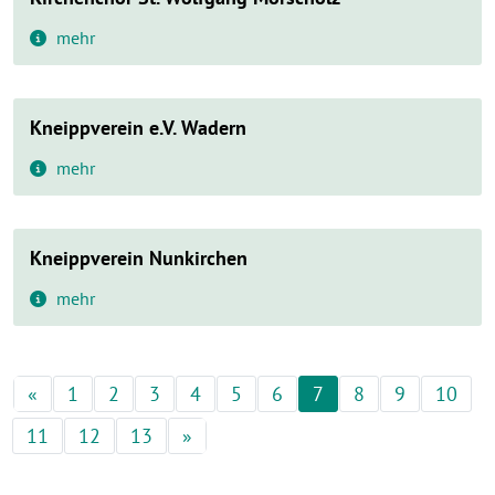
mehr
Kneippverein e.V. Wadern
mehr
Kneippverein Nunkirchen
mehr
«
Vorherige
1
2
3
4
5
6
7
8
9
10
11
12
13
»
Nächste