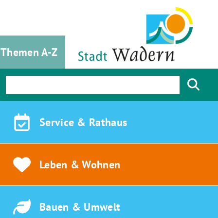
Themen A-Z
Service &
Rathaus
Leben &
Wohnen
Bauen &
Umwelt