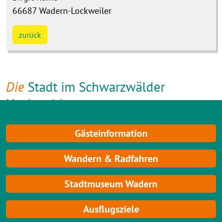
66687
Wadern-Lockweiler
zurück
Die
Stadt im Schwarzwälder
Hochwald
Gästeinformation
Wandern & Radfahren
Stadtmuseum Wadern
Ausflugsziele