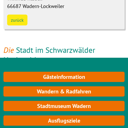
66687
Wadern-Lockweiler
zurück
Die
Stadt im Schwarzwälder
Hochwald
Gästeinformation
Wandern & Radfahren
Stadtmuseum Wadern
Ausflugsziele