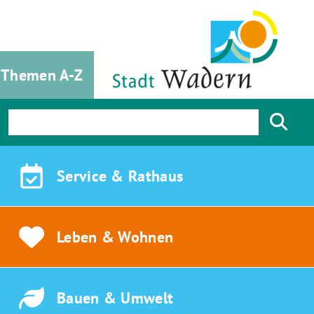
Themen A-Z
Service &
Rathaus
Leben &
Wohnen
Bauen &
Umwelt