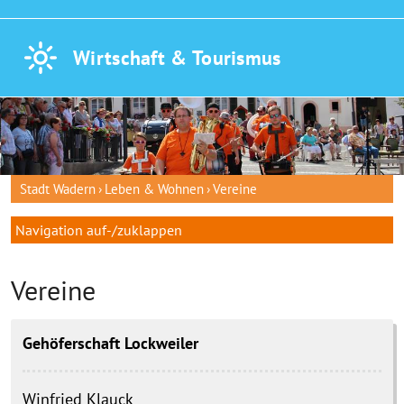
Wirtschaft &
Tourismus
Stadt Wadern
Leben & Wohnen
Vereine
Navigation auf-/zuklappen
Vereine
Gehöferschaft Lockweiler
Winfried
Klauck