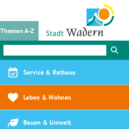
Themen A-Z
Service &
Rathaus
Leben &
Wohnen
Bauen &
Umwelt