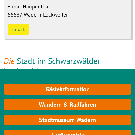
Elmar
Haupenthal
66687
Wadern-Lockweiler
zurück
Die
Stadt im Schwarzwälder
Hochwald
Gästeinformation
Wandern & Radfahren
Stadtmuseum Wadern