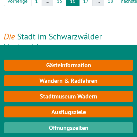
vorherige
1
…
15
16
17
…
18
nächste
Die
Stadt im Schwarzwälder
Hochwald
Gästeinformation
Wandern & Radfahren
Stadtmuseum Wadern
Ausflugsziele
Öffnungszeiten