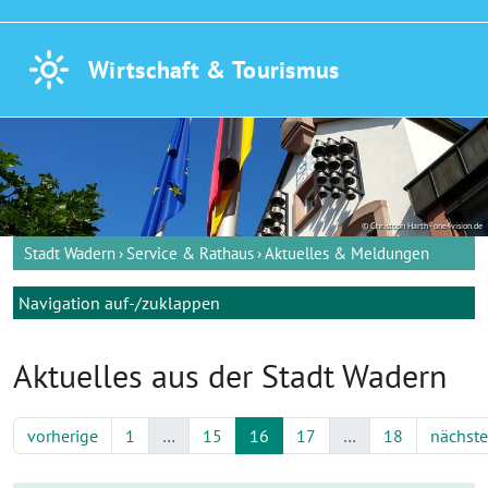
Wirtschaft &
Tourismus
© Christoph Harth - one4vision.de
Stadt Wadern
Service & Rathaus
Aktuelles & Meldungen
Navigation auf-/zuklappen
Aktuelles aus der Stadt Wadern
vorherige
1
…
15
16
17
…
18
nächste