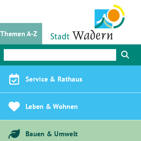
Themen A-Z
Service &
Rathaus
Leben &
Wohnen
Bauen &
Umwelt