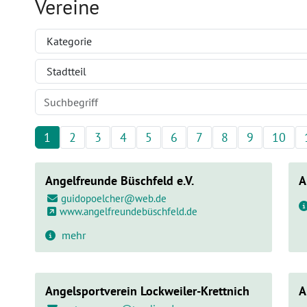
Vereine
Filtern nach: Kategorie (aus Plugin)
Filtern nach: Stadtteil (country)
Suche nach:
1
2
3
4
5
6
7
8
9
10
Angelfreunde Büschfeld e.V.
A
guidopoelcher@web.de
www.angelfreundebüschfeld.de
mehr
Angelsportverein Lockweiler-Krettnich
A