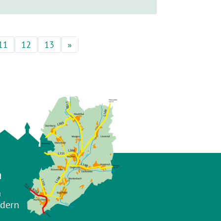
11
12
13
»
Nächste
n
n
adern