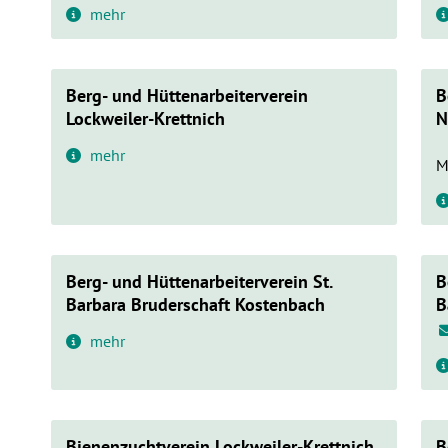
mehr
Berg- und Hüttenarbeiterverein
B
Lockweiler-Krettnich
N
mehr
M
Berg- und Hüttenarbeiterverein St.
B
Barbara Bruderschaft Kostenbach
B
mehr
Bienenzuchtverein Lockweiler-Krettnich
B