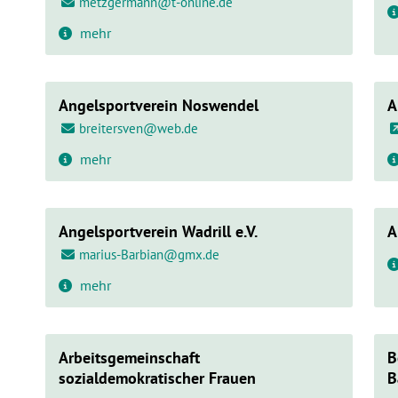
metzgermann@t-online.de
mehr
Angelsportverein Noswendel
A
breitersven@web.de
mehr
Angelsportverein Wadrill e.V.
A
marius-Barbian@gmx.de
mehr
Arbeitsgemeinschaft
B
sozialdemokratischer Frauen
B