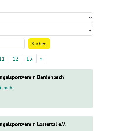
Suchen
11
12
13
»
Nächste
ngelsportverein Bardenbach
mehr
ngelsportverein Löstertal e.V.