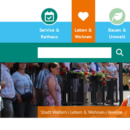
Service &
Leben &
Bauen &
Rathaus
Wohnen
Umwelt
Stadt Wadern
Leben & Wohnen
Vereine