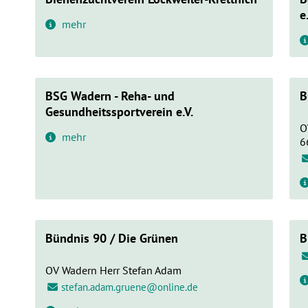
e
mehr
BSG Wadern - Reha- und
B
Gesundheitssportverein e.V.
O
mehr
6
Bündnis 90 / Die Grünen
B
OV Wadern Herr Stefan Adam
stefan.adam.gruene@online.de