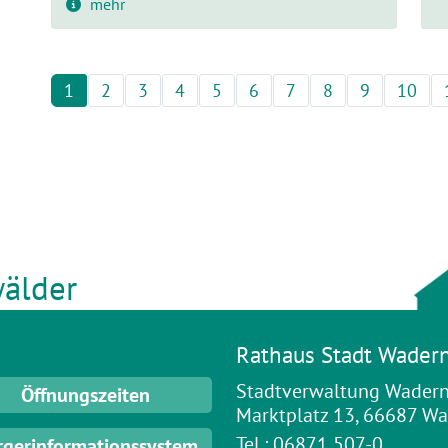
mehr
1
2
3
4
5
6
7
8
9
10
älder
Rathaus Stadt Wader
Stadtverwaltung Wader
Öffnungszeiten
Marktplatz 13, 66687 W
Tel.: 06871 507-0
rgerinformationssystem