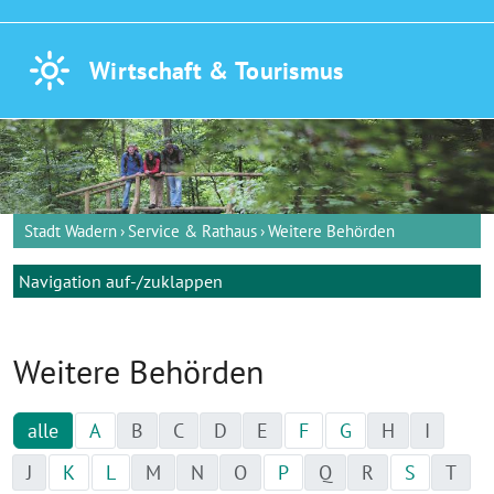
Wirtschaft &
Tourismus
Stadt Wadern
Service & Rathaus
Weitere Behörden
Navigation auf-/zuklappen
Weitere Behörden
alle
A
B
C
D
E
F
G
H
I
J
K
L
M
N
O
P
Q
R
S
T