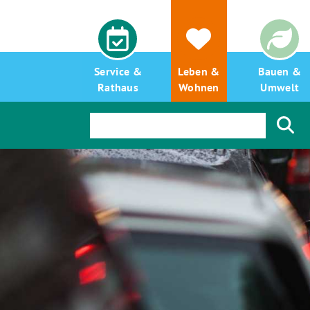
Service &
Leben &
Bauen &
Rathaus
Wohnen
Umwelt