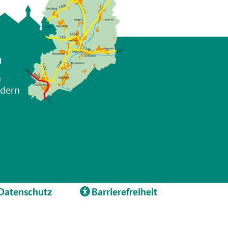
n
n
adern
Datenschutz
Barrierefreiheit