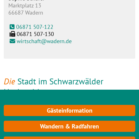
Marktplatz 13
66687
Wadern
06871 507-122
06871 507-130
wirtschaft@wadern.de
Die
Stadt im Schwarzwälder
Hochwald
Gästeinformation
Wandern & Radfahren