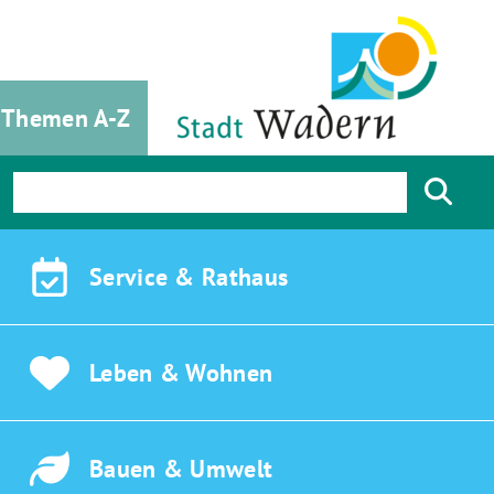
Themen A-Z
Service &
Rathaus
Leben &
Wohnen
Bauen &
Umwelt