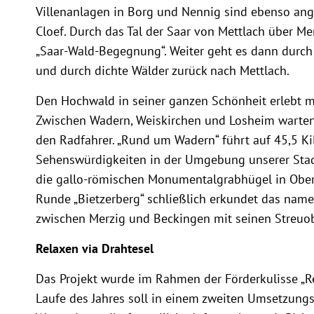
Villenanlagen in Borg und Nennig sind ebenso an
Cloef. Durch das Tal der Saar von Mettlach über M
„Saar-Wald-Begegnung“. Weiter geht es dann durch
und durch dichte Wälder zurück nach Mettlach.
Den Hochwald in seiner ganzen Schönheit erlebt ma
Zwischen Wadern, Weiskirchen und Losheim warten 
den Radfahrer. „Rund um Wadern“ führt auf 45,5 K
Sehenswürdigkeiten in der Umgebung unserer Stad
die gallo-römischen Monumentalgrabhügel in Ober
Runde „Bietzerberg“ schließlich erkundet das na
zwischen Merzig und Beckingen mit seinen Streuo
Relaxen via Drahtesel
Das Projekt wurde im Rahmen der Förderkulisse „Reg
Laufe des Jahres soll in einem zweiten Umsetzungsa