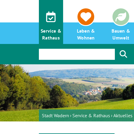
Service &
Leben &
Bauen &
Rathaus
Wohnen
Umwelt
Stadt Wadern
Service & Rathaus
Aktuelle