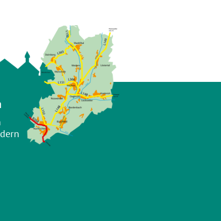
n
n
adern