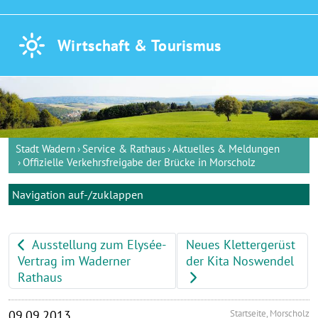
Wirtschaft &
Tourismus
Stadt Wadern
Service & Rathaus
Aktuelles & Meldungen
Offizielle Verkehrsfreigabe der Brücke in Morscholz
Navigation auf-/zuklappen
Ausstellung zum Elysée-
Neues Klettergerüst
Vertrag im Waderner
der Kita Noswendel
Rathaus
09.09.2013
Startseite, Morscholz