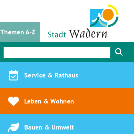
Themen A-Z
Service &
Rathaus
Leben &
Wohnen
Bauen &
Umwelt