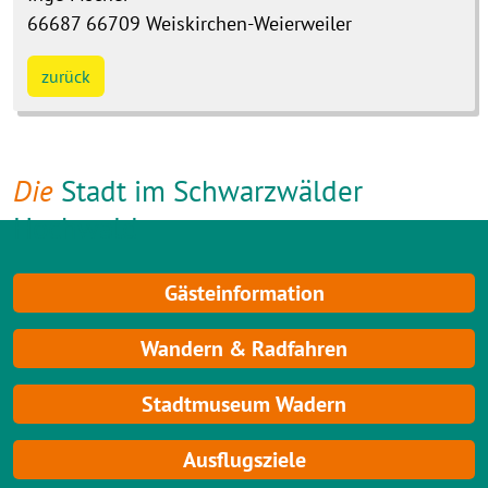
66687
66709 Weiskirchen-Weierweiler
zurück
Die
Stadt im Schwarzwälder
Hochwald
Gästeinformation
Wandern & Radfahren
Stadtmuseum Wadern
Ausflugsziele