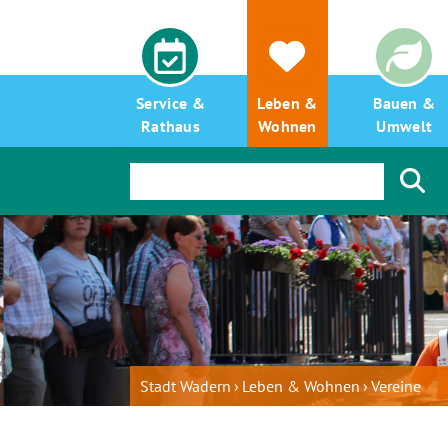
Service &
Leben &
Bauen &
Rathaus
Wohnen
Umwelt
Stadt Wadern
Leben & Wohnen
Vereine