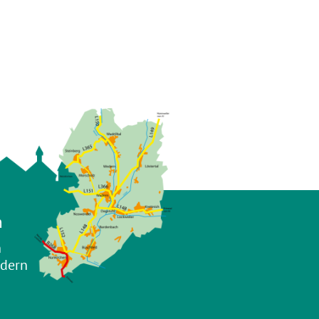
n
n
adern