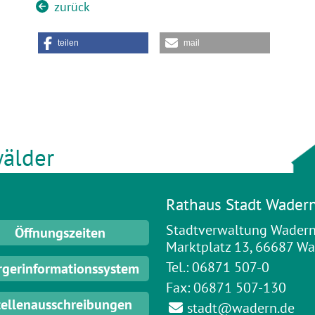
zurück
teilen
mail
älder
Rathaus Stadt Wader
Stadtverwaltung Wader
Öffnungszeiten
Marktplatz 13, 66687 W
Tel.: 06871 507-0
rgerinformationssystem
Fax: 06871 507-130
tellenausschreibungen
stadt@wadern.de