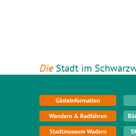
Die
Stadt im Schwarzw
Hochwald
Gästeinformation
Wandern & Radfahren
Bü
Stadtmuseum Wadern
S