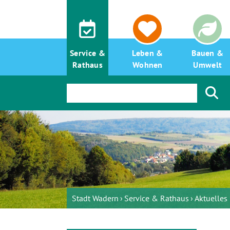
Service &
Leben &
Bauen &
Rathaus
Wohnen
Umwelt
Stadt Wadern
Service & Rathaus
Aktuelle