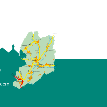
n
n
adern