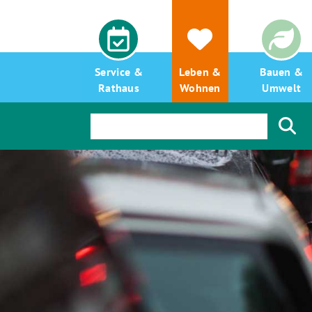
Service &
Leben &
Bauen &
Rathaus
Wohnen
Umwelt