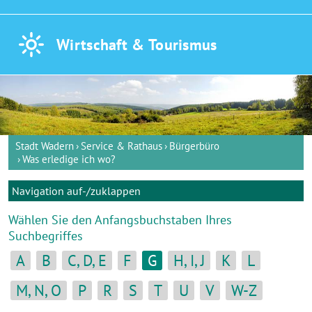
Wirtschaft &
Tourismus
Stadt Wadern
Service & Rathaus
Bürgerbüro
Was erledige ich wo?
Navigation auf-/zuklappen
Wählen Sie den Anfangsbuchstaben Ihres
Suchbegriffes
A
B
C, D, E
F
G
H, I, J
K
L
M, N, O
P
R
S
T
U
V
W-Z