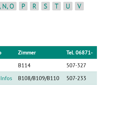
 N, O
P
R
S
T
U
V
o
Zimmer
Tel. 06871-
B114
507-327
Infos
B108/B109/B110
507-233