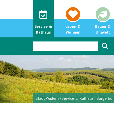
Service &
Leben &
Bauen &
Rathaus
Wohnen
Umwelt
Stadt Wadern
Service & Rathaus
Bürgerbü