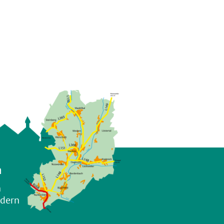
n
n
adern