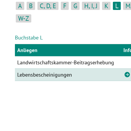
A
B
C, D, E
F
G
H, I, J
K
L
M,
W-Z
Buchstabe L
Anliegen
Inf
Landwirtschaftskammer-Beitragserhebung
Lebensbescheinigungen